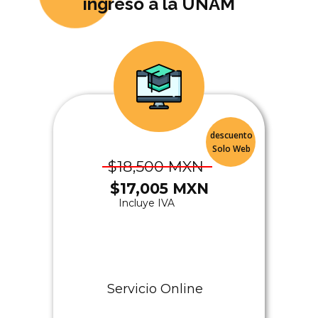
ingreso a la UNAM
20:20 h​rs.
2026
descuento
Solo Web
$​18,500 MXN
$​17,005 MXN
Incluye IVA
Servicio Online