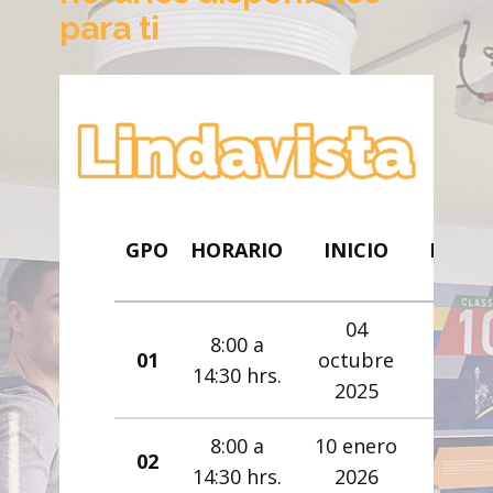
para ti
GRUPO
HORARIO
IN
HORARIO
INICIO
MODALIDAD
8:00 a
01
en
04
14:30 hrs.
8:00 a
Fin de
2
octubre
14:30 hrs.
semana
2025
9:00 a
02
oct
8:00 a
10 enero
Fin de
13:20 hrs.
2
14:30 hrs.
2026
semana