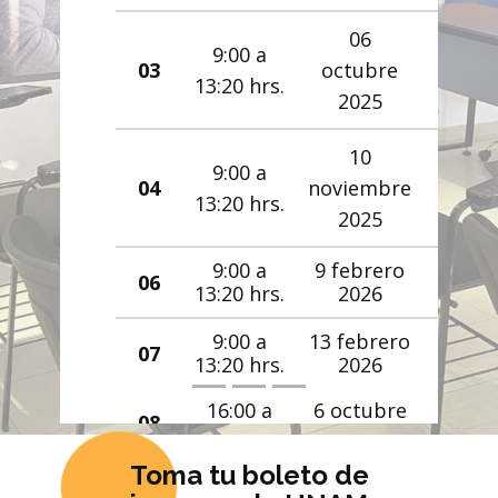
06
9:00 a
9:00 a
03
feb
octubre
Matutino
13:20 hrs.
13:20 hrs.
2
2025
10
9:00 a
noviembre
Matutino
13:20 hrs.
2025
9:00 a
9 febrero
Matutino
13:20 hrs.
2026
9:00 a
13 febrero
Matutino
13:20 hrs.
2026
16:00 a
6 octubre
Vespertino
20:20 h​rs.
2025
Toma tu boleto de
16:00 a
16 febrero
Vespertino